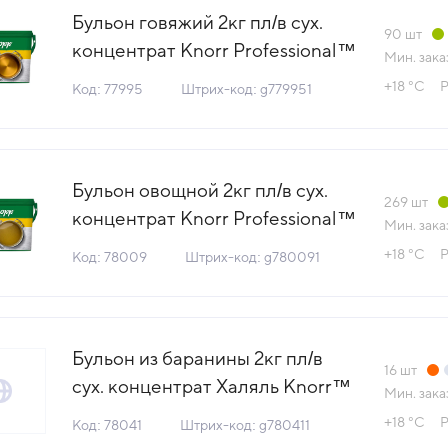
Бульон говяжий 2кг пл/в сух.
90
шт
концентрат Knorr Professional™
Мин. зака
КДВ Тула Россия (ОПТ) (КОД
+18 °С
Р
Код: 77995
Штрих-код: g779951
77995) (+18°С)
Бульон овощной 2кг пл/в сух.
269
шт
концентрат Knorr Professional™
Мин. зака
КДВ Тула Россия (ОПТ) (КОД
+18 °С
Р
Код: 78009
Штрих-код: g780091
78009) (+18°С)
Бульон из баранины 2кг пл/в
16
шт
сух. концентрат Халяль Knorr™
Мин. зака
КДВ Тула (Магнолия) (КОД
+18 °С
Р
Код: 78041
Штрих-код: g780411
78041) (+18°С)