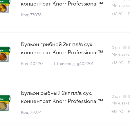
концентрат Knorr Professional™
Мин. зака
КДВ Тула Россия (Тендер Сочи)
+18 °С
Р
Код: 77078
(КОД 77078) (+18°С)
Бульон грибной 2кг пл/в сух.
0
шт
концентрат Knorr Professional™
Мин. зака
КДВ Тула (Тендер Сочи) (КОД
+18 °С
Р
Код: 40220
Штрих-код: g402201
40220) (+18°С)
Бульон рыбный 2кг пл/в сух.
0
шт
концентрат Knorr Professional™
Мин. зака
КДВ Тула Россия (Тендер Сочи)
+18 °С
Р
Код: 77074
(КОД 77074) (+18°С)