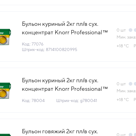
Бульон куриный 2кг пл/в сух.
0
шт
концентрат Knorr Professional™
Мин. зака
КДВ Тула Россия (Тендер Сочи)
Код: 77076
+18 °С
Р
(КОД 77076) (+18°С)
Штрих-код: 8714100820995
Бульон куриный 2кг пл/в сух.
0
шт
концентрат Knorr Professional™
Мин. зака
КДВ Тула Россия (ОПТ) (КОД
+18 °С
Р
Код: 78004
Штрих-код: g780041
78004) (+18°С)
Бульон говяжий 2кг пл/в сух.
0
шт