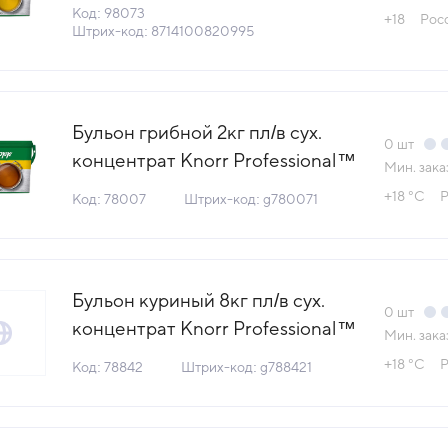
КДВ Тула (Ложка-поварежка)
Код: 98073
+18
Рос
(КОД 98073) (+18°С)
Штрих-код: 8714100820995
Бульон грибной 2кг пл/в сух.
0
шт
концентрат Knorr Professional™
Мин. зака
КДВ Тула Россия (ОПТ) (КОД
+18 °С
Р
Код: 78007
Штрих-код: g780071
78007) (+18°С)
Бульон куриный 8кг пл/в сух.
0
шт
концентрат Knorr Professional™
Мин. зака
КДВ Тула (Eattery) (КОД 78842)
+18 °С
Р
Код: 78842
Штрих-код: g788421
(+18°С)