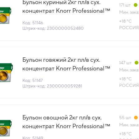
Бульон куриный 2кг пл/в сух.
171
шт
концентрат Knorr Professional™
Мин. зака
КДВ Тула Россия (КОД 51146)
+18 °С
Код: 51146
(+18°С)
РОССИЯ
Штрих-код: 2300000052480
Бульон говяжий 2кг пл/в сух.
147
шт
концентрат Knorr Professional™
Мин. зака
КДВ Тула Россия (КОД 51147)
+18 °С
Код: 51147
(+18°С)
РОССИЯ
Штрих-код: 2300000059281
Бульон овощной 2кг пл/в сух.
55
шт
Мин. зака
концентрат Knorr Professional™
КДВ Тула Россия (КОД 51149)
+18 °С
Код: 51149