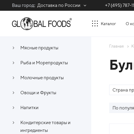
Ваш город:
Доставка по России
+7 (495) 787-1
Каталог
О к
Главная
К
Мясные продукты
Бул
Рыба и Морепродукты
Молочные продукты
Страна п
Овощи и Фрукты
Напитки
По попул
Кондитерские товары и
Спи
ингредиенты