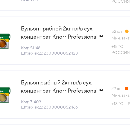
РОССИЯ
(+18°С)
Бульон грибной 2кг пл/в сух.
52
шт
концентрат Knorr Professional™
Мин. зака
КДВ Тула Россия (КОД 51148)
+18 °С
Код: 51148
(+18°С)
РОССИЯ
Штрих-код: 2300000052428
Бульон рыбный 2кг пл/в сух.
22
шт
концентрат Knorr Professional™
Мин. зака
КДВ Тула Россия (КОД 71403)
Код: 71403
+18 °С
Р
(+18°С)
Штрих-код: 2300000052466