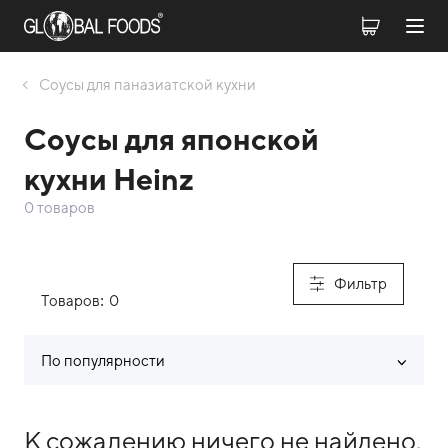
Соусы для паназиатской кухни
Соусы для японской
кухни Heinz
0 товаров
Фильтр
Товаров:
0
По популярности
Список товаров каталога
К сожалению ничего не найдено.