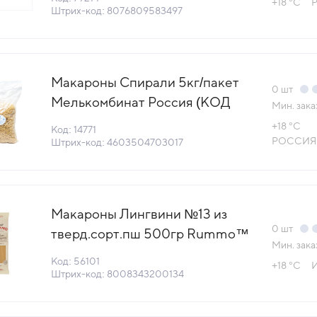
+18 °С
Р
(+18°С)
Штрих-код: 8076809583497
Макароны Спирали 5кг/пакет
0
шт
Мелькомбинат Россия (КОД
Мин. зака
14771) (+18°С)
+18 °С
Код: 14771
РОССИЯ
Штрих-код: 4603504703017
Макароны Лингвини №13 из
0
шт
тверд.сорт.пш 500гр Rummo™
Мин. зака
Италия (1-CL500) (КОД 56101)
Код: 56101
+18 °С
И
(+18°С)
Штрих-код: 8008343200134