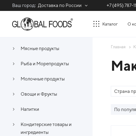
Ваш город:
Доставка по России
+7 (495) 787-1
Каталог
О к
Главная
К
Мясные продукты
Ма
Рыба и Морепродукты
Молочные продукты
Страна п
Овощи и Фрукты
Напитки
По попул
Кондитерские товары и
Спи
ингредиенты