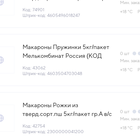
Мин. зака
в/с Роллтон Россия (КОД 74901)
Код: 74901
+18 °С
Р
(+18°С)
Штрих-код: 4605496018247
Макароны Пружинки 5кг/пакет
0
шт
Мелькомбинат Россия (КОД
Мин. зака
43062) (+18°С)
Код: 43062
+18 °С
Р
Штрих-код: 4603504703048
Макароны Рожки из
0
шт
тверд.сорт.пш 5кг/пакет гр.А в/с
Мин. зака
ГОСТ Агрос Россия (КОД
Код: 42754
+18 °С
Р
42754) (+18°С)
Штрих-код: 2300000041200