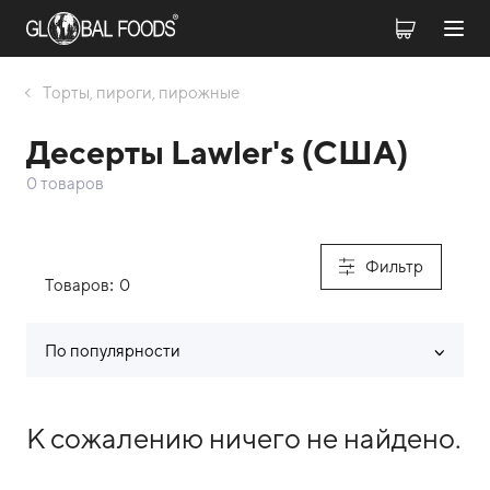
Торты, пироги, пирожные
Десерты Lawler's (США)
0 товаров
Фильтр
Товаров:
0
По популярности
Список товаров каталога
К сожалению ничего не найдено.