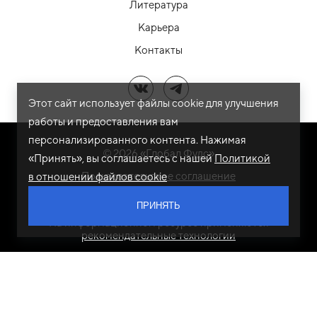
Литература
Карьера
Контакты
Мы в ВК
Мы в Telegram
Этот сайт использует файлы cookie для улучшения
работы и предоставления вам
персонализированного контента. Нажимая
© 2026 «Глобал Фудс»
«Принять», вы соглашаетесь с нашей
Политикой
Пользовательское соглашение
в отношении файлов cookie
Правила обработки персональных данных
ПРИНЯТЬ
На информационном ресурсе применяются
рекомендательные технологии
Центральный офис
+7 (495) 787-11-44
info@globalfoods.ru