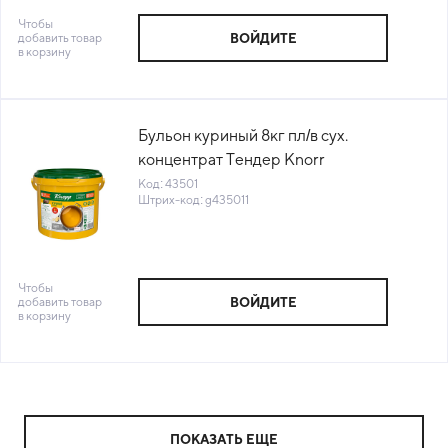
Чтобы
добавить товар
ВОЙДИТЕ
в корзину
Бульон куриный 8кг пл/в сух.
концентрат Тендер Knorr
Professional™ Россия (КОД 43501)
Код: 43501
Штрих-код: g435011
(+18°С)
Чтобы
добавить товар
ВОЙДИТЕ
в корзину
ПОКАЗАТЬ ЕЩЕ