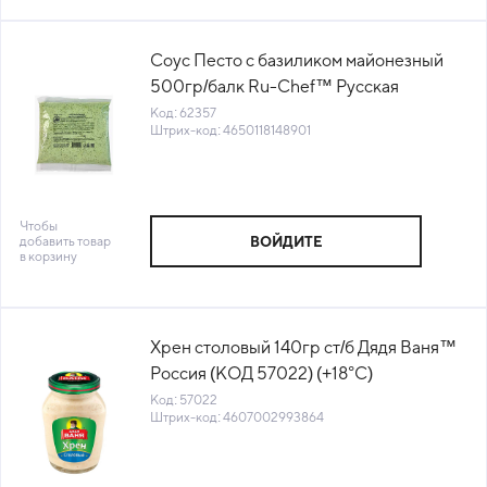
Соус Песто с базиликом майонезный
500гр/балк Ru-Chef™ Русская
бакалейная компания (КОД 62357)
Код: 62357
Штрих-код: 4650118148901
(0°С)
Чтобы
добавить товар
ВОЙДИТЕ
в корзину
Хрен столовый 140гр ст/б Дядя Ваня™
Россия (КОД 57022) (+18°С)
Код: 57022
Штрих-код: 4607002993864