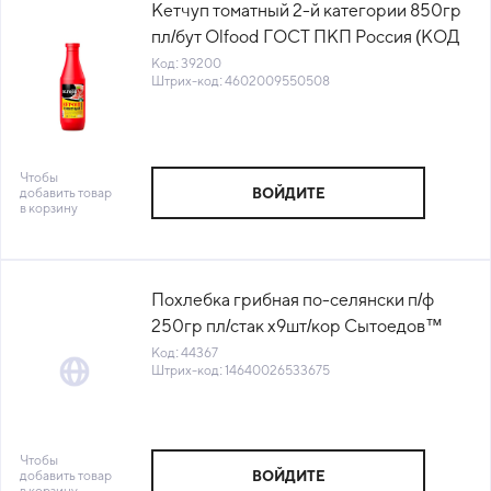
Кетчуп томатный 2-й категории 850гр
пл/бут Olfood ГОСТ ПКП Россия (КОД
39200) (+18°С)
Код: 39200
Штрих-код: 4602009550508
Чтобы
добавить товар
ВОЙДИТЕ
в корзину
Похлебка грибная по-селянски п/ф
250гр пл/стак х9шт/кор Сытоедов™
ТПК Вилон (КОР) (КОД 44367) (-18°С)
Код: 44367
Штрих-код: 14640026533675
Чтобы
добавить товар
ВОЙДИТЕ
в корзину