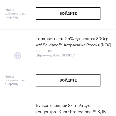
Чтобы
добавить товар
ВОЙДИТЕ
в корзину
Томатная паста 25% сух.вещ-ва 800гр
ж/б Selviano™ Астраханка Россия (КОД
38585) (+18°С)
Код: 38585
Штрих-код: 4612588501334
Чтобы
добавить товар
ВОЙДИТЕ
в корзину
Бульон овощной 2кг пл/в сух.
концентрат Knorr Professional™ КДВ