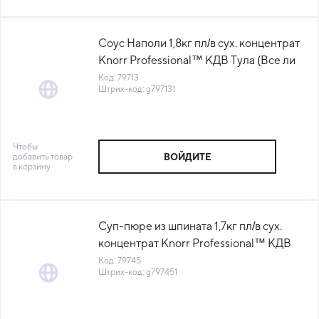
Соус Наполи 1,8кг пл/в сух. концентрат
Knorr Professional™ КДВ Тула (Все ли
поели) (КОД 79713) (+18°С)
Код: 79713
Штрих-код: g797131
Чтобы
добавить товар
ВОЙДИТЕ
в корзину
Суп-пюре из шпината 1,7кг пл/в сух.
концентрат Knorr Professional™ КДВ
Тула (Все ли поели) (КОД 79745)
Код: 79745
Штрих-код: g797451
(+18°С)