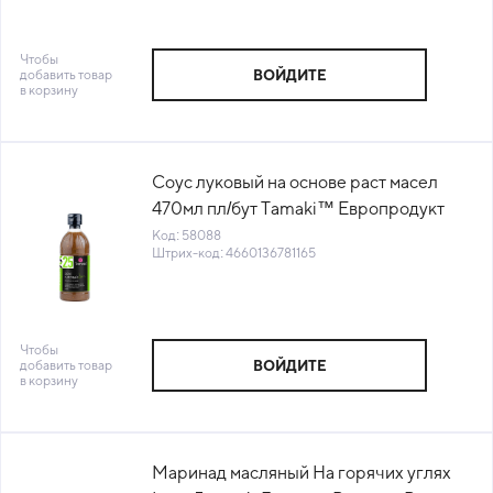
Чтобы
добавить товар
ВОЙДИТЕ
в корзину
Соус луковый на основе раст масел
470мл пл/бут Tamaki™ Европродукт
Россия (25) (КОД 58088) (+18°С)
Код: 58088
Штрих-код: 4660136781165
Чтобы
добавить товар
ВОЙДИТЕ
в корзину
Маринад масляный На горячих углях