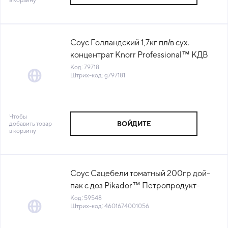
Соус Голландский 1,7кг пл/в сух.
концентрат Knorr Professional™ КДВ
Тула (Все ли поели) (КОД 79718) (+18°С)
Код: 79718
Штрих-код: g797181
Чтобы
добавить товар
ВОЙДИТЕ
в корзину
Соус Сацебели томатный 200гр дой-
пак с доз Pikador™ Петропродукт-
Отрадное Россия (76021868) (КОД
Код: 59548
Штрих-код: 4601674001056
59548) (0°С)