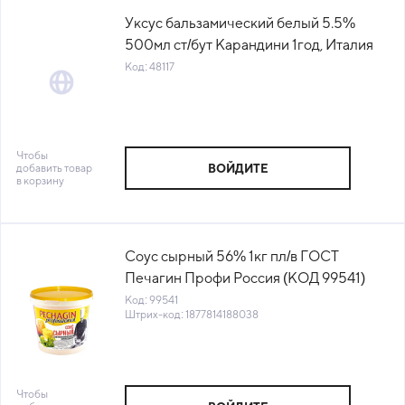
Уксус бальзамический белый 5.5%
500мл ст/бут Карандини 1год, Италия
(КОД 48117) (+18°С)
Код: 48117
Чтобы
добавить товар
ВОЙДИТЕ
в корзину
Соус сырный 56% 1кг пл/в ГОСТ
Печагин Профи Россия (КОД 99541)
(0°С)
Код: 99541
Штрих-код: 1877814188038
Чтобы