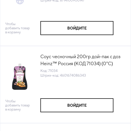
Штрих-код: 8714100900147
Чтобы
добавить товар
ВОЙДИТЕ
в корзину
Соус чесночный 200гр дой-пак с доз
Heinz™ Россия (КОД 71034) (0°С)
Код: 71034
Штрих-код: 4601674086343
Чтобы
добавить товар
ВОЙДИТЕ
в корзину