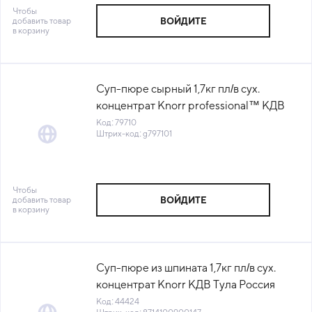
Чтобы
добавить товар
ВОЙДИТЕ
в корзину
Суп-пюре сырный 1,7кг пл/в сух.
концентрат Knorr professional™ КДВ
Тула (Все ли поели) (КОД 79710) (+18°С)
Код: 79710
Штрих-код: g797101
Чтобы
добавить товар
ВОЙДИТЕ
в корзину
Суп-пюре из шпината 1,7кг пл/в сух.
концентрат Knorr КДВ Тула Россия
(КОД 44424) (+18°С)
Код: 44424