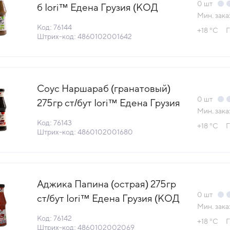
0
шт
б Iori™ Едена Грузия (КОД
Мин. зака
76144) (+18°С)
Код: 76144
+18 °С
Г
Штрих-код: 4860102001642
Соус Наршараб (гранатовый)
0
шт
275гр ст/бут Iori™ Едена Грузия
Мин. зака
(КОД 76143) (+18°С)
Код: 76143
+18 °С
Г
Штрих-код: 4860102001680
Аджика Папина (острая) 275гр
0
шт
ст/бут Iori™ Едена Грузия (КОД
Мин. зака
76142) (+18°С)
Код: 76142
+18 °С
Г
Штрих-код: 4860102002069