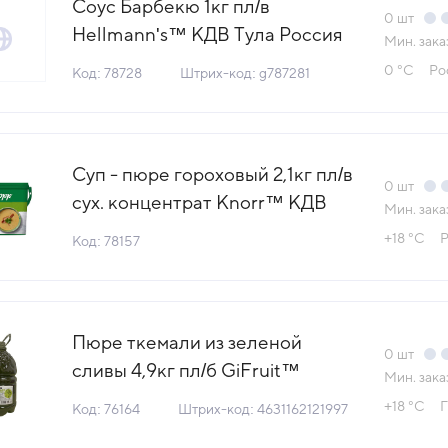
Соус Барбекю 1кг пл/в
0
шт
Hellmann's™ КДВ Тула Россия
Мин. зака
(Тендер Сочи) (КОД 78728)
0 °С
Ро
Код: 78728
Штрих-код: g787281
(0°С)
Суп - пюре гороховый 2,1кг пл/в
0
шт
сух. концентрат Knorr™ КДВ
Мин. зака
Тула (Тендер Сочи) (КОД 78157)
+18 °С
Р
Код: 78157
(+18°С)
Пюре ткемали из зеленой
0
шт
сливы 4,9кг пл/б GiFruit™
Мин. зака
Едена Грузия (КОД 76164)
+18 °С
Г
Код: 76164
Штрих-код: 4631162121997
(+18°С)