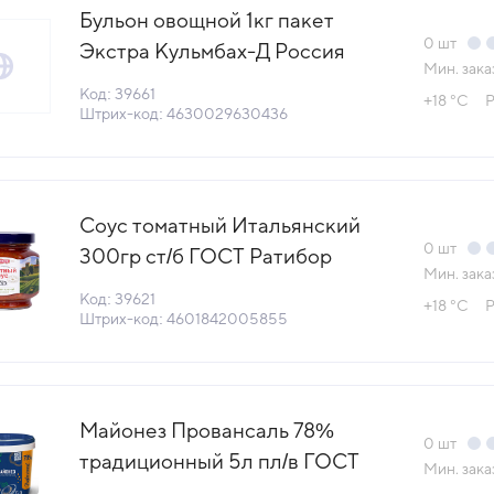
Бульон овощной 1кг пакет
0
шт
Экстра Кульмбах-Д Россия
Мин. зака
(997303) (КОД 39661) (+18°С)
Код: 39661
+18 °С
Р
Штрих-код: 4630029630436
Соус томатный Итальянский
0
шт
300гр ст/б ГОСТ Ратибор
Мин. зака
Россия (КОД 39621) (+18°С)
Код: 39621
+18 °С
Р
Штрих-код: 4601842005855
Майонез Провансаль 78%
0
шт
традиционный 5л пл/в ГОСТ
Мин. зака
Efko Food Professional™