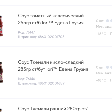
Соус томатный классический
0
шт
265гр ст/б Iori™ Едена Грузия
Мин. зака
(КОД 76147) (+18°С)
Код: 76147
+18 °С
Г
Штрих-код: 4860102001703
Соус Ткемали кисло-сладкий
0
шт
285гр ст/бут Iori™ Едена Грузия
Мин. зака
(КОД 76146) (+18°С)
Код: 76146
+18 °С
Г
Штрих-код: 4860102001659
Соус Ткемали ранний 280гр ст/