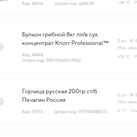
КДВ Тула Россия (Маркет АГ)
+18 °С
Р
Код: 44614
Штрих-код: g446141
(КОД 44614) (0°С)
Бульон грибной 8кг пл/в сух.
0
шт
концентрат Knorr Professional™
Мин. зака
КДВ Тула Россия (КОД 44148)
Код: 44148
+18 °С
Р
(+18°С)
Штрих-код: 08712566553952
Горчица русская 200гр ст/б
0
шт
Печагин Россия
Мин. зака
(СИ-00002034) (КОД 39713)
0 °С
Ро
Код: 39713
Штрих-код: 1977814188370
(0°С)