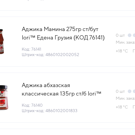
Аджика Мамина 275гр ст/бут
0
шт
Iori™ Едена Грузия (КОД 76141)
Мин. зака
(+18°С)
Код: 76141
+18 °С
Г
Штрих-код: 4860102002052
Аджика абхазская
0
шт
классическая 135гр ст/б Iori™
Мин. зака
Едена Грузия (КОД 76140)
Код: 76140
+18 °С
Г
(+18°С)
Штрих-код: 4860102001833