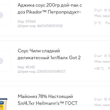
Аджика соус 200гр дой-пак с
0
шт
доз Pikador™ Петропродукт-
Мин. зака
Отрадное Россия (76021869)
Код: 59365
0 °С
Ро
(КОД 59365) (0°С)
Штрих-код: 4601674001032
Соус Чили сладкий
0
шт
деликатесный 1кг/балк Got 2
Мин. зака
Eat™ Бизнес Партнер Россия
Код: 45142
+18 °С
Р
(КОД 45142) (+18°С)
Штрих-код: 2300000108507
Майонез 78% Настоящий
0
шт
5л/4,7кг Hellmann's™ ГОСТ
Мин. зака