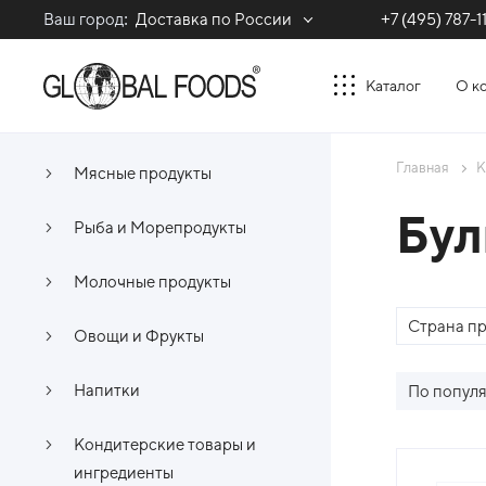
Ваш город:
Доставка по России
+7 (495) 787-1
Каталог
О к
Главная
К
Мясные продукты
Бул
Рыба и Морепродукты
Молочные продукты
Страна п
Овощи и Фрукты
Напитки
По попул
Кондитерские товары и
Спи
ингредиенты