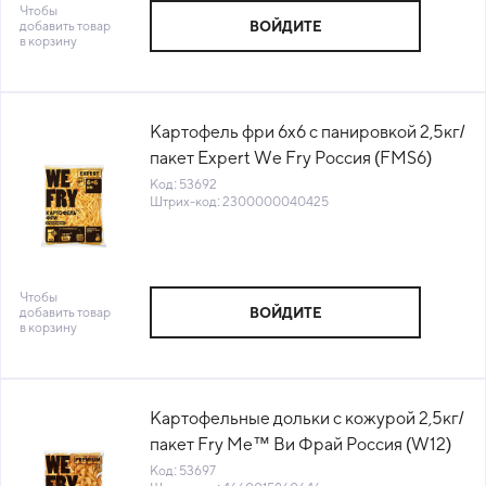
Чтобы
добавить товар
ВОЙДИТЕ
в корзину
Картофель фри 6х6 с панировкой 2,5кг/
пакет Expert We Fry Россия (FMS6)
(КОД 53692) (-18°С)
Код: 53692
Штрих-код: 2300000040425
Чтобы
добавить товар
ВОЙДИТЕ
в корзину
Картофельные дольки с кожурой 2,5кг/
пакет Fry Me™ Ви Фрай Россия (W12)
(КОД 53697) (-18°С)
Код: 53697