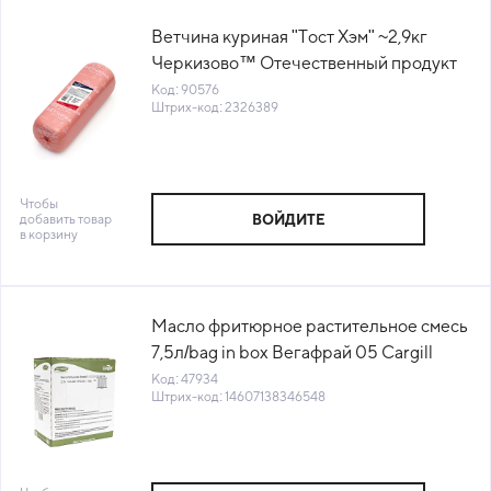
Ветчина куриная "Тост Хэм" ~2,9кг
Черкизово™ Отечественный продукт
(1030811830) (КОД 90576) (0°С)
Код: 90576
Штрих-код: 2326389
Чтобы
добавить товар
ВОЙДИТЕ
в корзину
Масло фритюрное растительное смесь
7,5л/bag in box Вегафрай 05 Cargill
Россия (КОД 47934) (+18°С)
Код: 47934
Штрих-код: 14607138346548