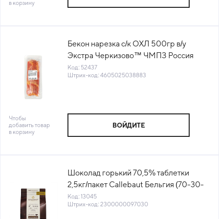
в корзину
Бекон нарезка с/к ОХЛ 500гр в/у
Экстра Черкизово™ ЧМПЗ Россия
(1030720818) (КОД 52437) (0°С)
Код: 52437
Штрих-код: 4605025038883
Чтобы
добавить товар
ВОЙДИТЕ
в корзину
Шоколад горький 70,5% таблетки
2,5кг/пакет Callebaut Бельгия (70-30-
38-RT-U71) (КОД 13045) (+18°С)
Код: 13045
Штрих-код: 2300000097030