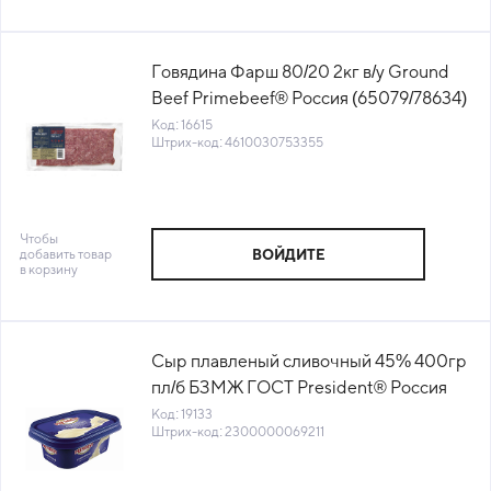
Говядина Фарш 80/20 2кг в/у Ground
Beef Primebeef® Россия (65079/78634)
(КОД 16615) (-18°С)
Код: 16615
Штрих-код: 4610030753355
Чтобы
добавить товар
ВОЙДИТЕ
в корзину
Сыр плавленый сливочный 45% 400гр
пл/б БЗМЖ ГОСТ President® Россия
(27446) (КОД 19133) (0°С)
Код: 19133
Штрих-код: 2300000069211