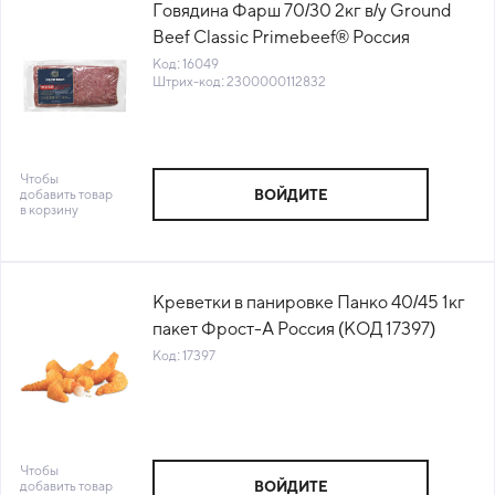
Говядина Фарш 70/30 2кг в/у Ground
Beef Classic Primebeef® Россия
(67059,67177) (КОД 16049) (-18°С)
Код: 16049
Штрих-код: 2300000112832
Чтобы
добавить товар
ВОЙДИТЕ
в корзину
Креветки в панировке Панко 40/45 1кг
пакет Фрост-А Россия (КОД 17397)
(-18°С)
Код: 17397
Чтобы
добавить товар
ВОЙДИТЕ