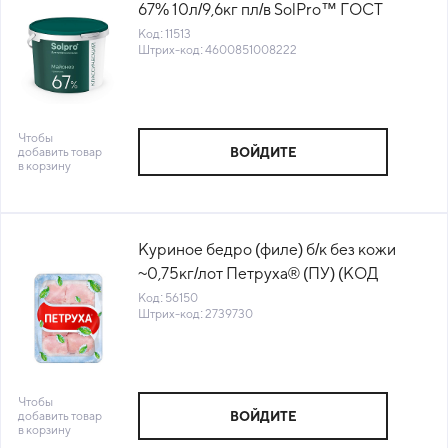
67% 10л/9,6кг пл/в SolPro™ ГОСТ
Россия (43050012) (КОД 11513) (0°С)
Код: 11513
Штрих-код: 4600851008222
Чтобы
добавить товар
ВОЙДИТЕ
в корзину
Куриное бедро (филе) б/к без кожи
~0,75кг/лот Петруха® (ПУ) (КОД
56150) (-18°С)
Код: 56150
Штрих-код: 2739730
Чтобы
добавить товар
ВОЙДИТЕ
в корзину