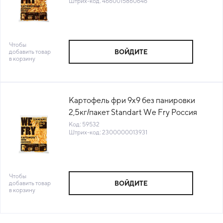
Штрих-код: 4660015860646
Чтобы
добавить товар
ВОЙДИТЕ
в корзину
Картофель фри 9х9 без панировки
2,5кг/пакет Standart We Fry Россия
(F79) (КОД 59532) (-18°С)
Код: 59532
Штрих-код: 2300000013931
Чтобы
добавить товар
ВОЙДИТЕ
в корзину