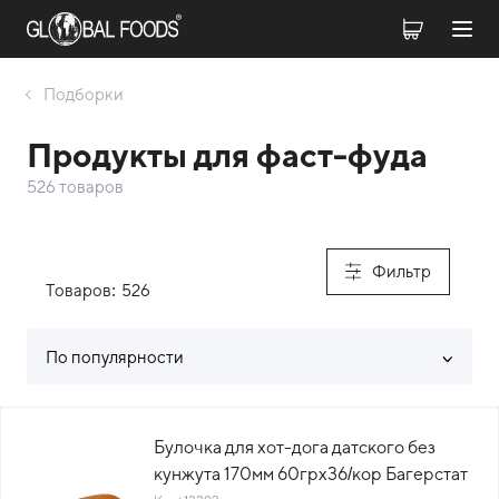
Подборки
Продукты для фаст-фуда
526 товаров
Фильтр
Товаров:
526
По популярности
Список товаров каталога
Булочка для хот-дога датского без
кунжута 170мм 60грх36/кор Багерстат