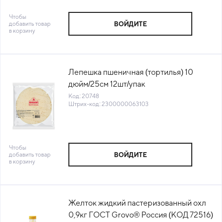
Чтобы
добавить товар
ВОЙДИТЕ
в корзину
Лепешка пшеничная (тортилья) 10
дюйм/25см 12шт/упак
MissionProfessional (F44703) (КОД
Код: 20748
Штрих-код: 2300000063103
20748) (-18°С)
Чтобы
добавить товар
ВОЙДИТЕ
в корзину
Желток жидкий пастеризованный охл
0,9кг ГОСТ Grovo® Россия (КОД 72516)