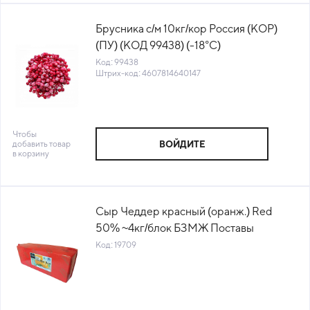
Брусника с/м 10кг/кор Россия (КОР)
(ПУ) (КОД 99438) (-18°С)
Код: 99438
Штрих-код: 4607814640147
Чтобы
добавить товар
ВОЙДИТЕ
в корзину
Сыр Чеддер красный (оранж.) Red
50% ~4кг/блок БЗМЖ Поставы
Городок™ Беларусь (КОД 19709) (0°С)
Код: 19709