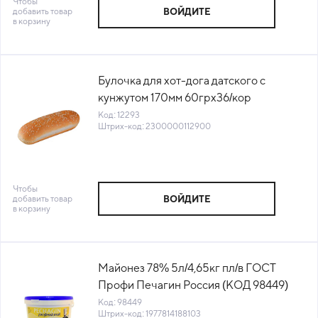
Чтобы
добавить товар
ВОЙДИТЕ
в корзину
Булочка для хот-дога датского с
кунжутом 170мм 60грх36/кор
Багерстат Рус (3256) (КОР) (КОД
Код: 12293
Штрих-код: 2300000112900
12293) (-18°С)
Чтобы
добавить товар
ВОЙДИТЕ
в корзину
Майонез 78% 5л/4,65кг пл/в ГОСТ
Профи Печагин Россия (КОД 98449)
(0°С)
Код: 98449
Штрих-код: 1977814188103