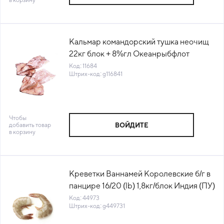
Кальмар командорский тушка неочищ
22кг блок + 8%гл Океанрыбфлот
Россия (ПУ) (КОД 11684) (-18°С)
Код: 11684
Штрих-код: g116841
Чтобы
добавить товар
ВОЙДИТЕ
в корзину
Креветки Ваннамей Королевские б/г в
панцире 16/20 (lb) 1,8кг/блок Индия (ПУ)
(КОД 44973) (-18°С)
Код: 44973
Штрих-код: g449731