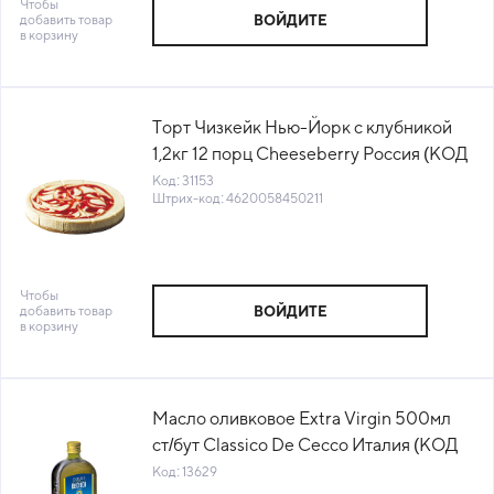
Чтобы
добавить товар
ВОЙДИТЕ
в корзину
Торт Чизкейк Нью-Йорк с клубникой
1,2кг 12 порц Cheeseberry Россия (КОД
31153) (-18°С)
Код: 31153
Штрих-код: 4620058450211
Чтобы
добавить товар
ВОЙДИТЕ
в корзину
Масло оливковое Extra Virgin 500мл
ст/бут Classico De Cecco Италия (КОД
13629) (+18°С)
Код: 13629