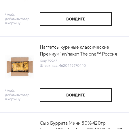
Чтобы
добавить товар
ВОЙДИТЕ
в корзину
Наггетсы куриные классические
Премиум 1кг/пакет The one™ Россия
(КОД 79963) (-18°С)
Код: 79963
Штрих-код: 4620449670440
Чтобы
добавить товар
ВОЙДИТЕ
в корзину
Сыр Буррата Мини 50% 420гр