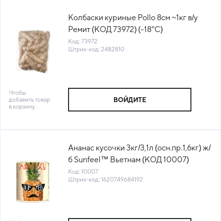
Колбаски куриные Pollo 8см ~1кг в/у
Ремит (КОД 73972) (-18°С)
Код: 73972
Штрих-код: 2482810
Чтобы
добавить товар
ВОЙДИТЕ
в корзину
Ананас кусочки 3кг/3,1л (осн.пр.1,6кг) ж/
б Sunfeel™ Вьетнам (КОД 10007)
(+18°С)
Код: 10007
Штрих-код: 1620749684192