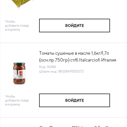
Чтобы
добавить товар
ВОЙДИТЕ
в корзину
Томаты сушеные в масле 1,6кг/1,7л
(осн.пр.750гр) ст/б Italcarciofi Италия
(КОД 14384) (+18°С)
Код: 14384
Штрих-код: 1802869550073
Чтобы
добавить товар
ВОЙДИТЕ
в корзину