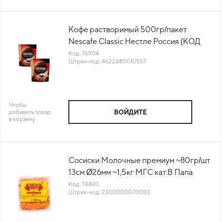
Кофе растворимый 500гр/пакет
Nescafe Classic Нестле Россия (КОД
76904) (+18°С)
Код: 76904
Штрих-код: 4622680010557
Чтобы
добавить товар
ВОЙДИТЕ
в корзину
Сосиски Молочные премиум ~80гр/шт
13см Ø26мм ~1,5кг МГС кат.В Папа
может™ ОМПК (КОД 74490) (0°С)
Код: 74490
Штрих-код: 2300000070033