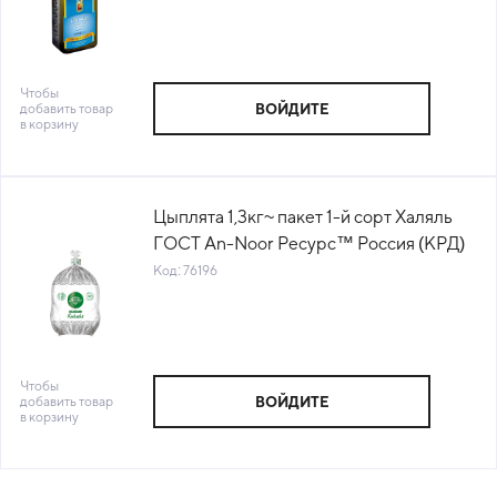
Чтобы
добавить товар
ВОЙДИТЕ
в корзину
Цыплята 1,3кг~ пакет 1-й сорт Халяль
ГОСТ An-Noor Ресурс™ Россия (КРД)
(М908) (КОД 76196) (-18°С)
Код: 76196
Чтобы
добавить товар
ВОЙДИТЕ
в корзину