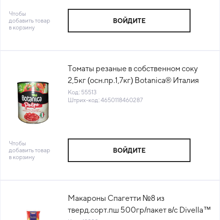
Чтобы
добавить товар
ВОЙДИТЕ
в корзину
Томаты резаные в собственном соку
2,5кг (осн.пр.1,7кг) Botanica® Италия
(ПУ) (КОД 55513) (+18°С)
Код: 55513
Штрих-код: 4650118460287
Чтобы
добавить товар
ВОЙДИТЕ
в корзину
Макароны Спагетти №8 из
тверд.сорт.пш 500гр/пакет в/с Divella™