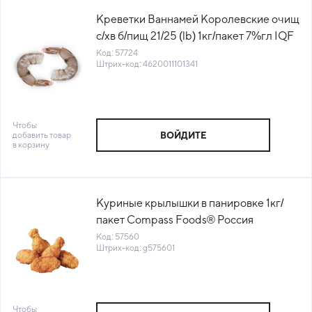
Креветки Ваннамей Королевские очищ
с/хв б/пищ 21/25 (lb) 1кг/пакет 7%гл IQF
Индия (ПУ) (КОД 57724) (-18°C)
Код: 57724
Штрих-код: 4620011101341
Чтобы
добавить товар
ВОЙДИТЕ
в корзину
Куриные крылышки в панировке 1кг/
пакет Compass Foods® Россия
(1010720380) (КОД 57560) (-18°С)
Код: 57560
Штрих-код: g575601
Чтобы