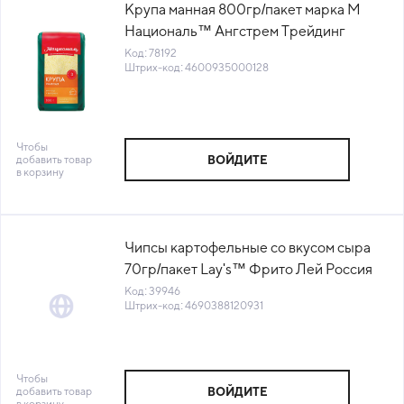
Крупа манная 800гр/пакет марка М
Националь™ Ангстрем Трейдинг
Россия (СПБ) (КОД 78192) (+18°С)
Код: 78192
Штрих-код: 4600935000128
Чтобы
добавить товар
ВОЙДИТЕ
в корзину
Чипсы картофельные со вкусом сыра
70гр/пакет Lay's™ Фрито Лей Россия
(КОД 39946) (+18°С)
Код: 39946
Штрих-код: 4690388120931
Чтобы
добавить товар
ВОЙДИТЕ
в корзину