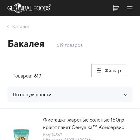
Каталог
Бакалея
619 товаров
Фильтр
Товаров:
619
По популярности
Список товаров каталога
Фисташки жареные соленые 150гр
крафт пакет Семушка™ Комсервис
Россия (КОД 74567) (+18°С)
Код: 74567
Штрих-код: 4607114690866