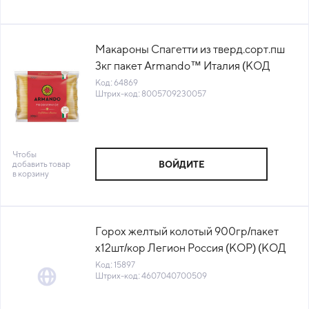
Макароны Спагетти из тверд.сорт.пш
3кг пакет Armando™ Италия (КОД
64869) (+18°С)
Код: 64869
Штрих-код: 8005709230057
Чтобы
добавить товар
ВОЙДИТЕ
в корзину
Горох желтый колотый 900гр/пакет
х12шт/кор Легион Россия (КОР) (КОД
15897) (+18°С)
Код: 15897
Штрих-код: 4607040700509