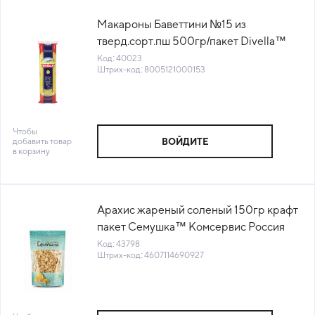
Макароны Баветтини №15 из
тверд.сорт.пш 500гр/пакет Divella™
Италия(КОД 40023) (+18°С)
Код: 40023
Штрих-код: 8005121000153
Чтобы
добавить товар
ВОЙДИТЕ
в корзину
Арахис жареный соленый 150гр крафт
пакет Семушка™ Комсервис Россия
(КОД 43798) (+18°С)
Код: 43798
Штрих-код: 4607114690927