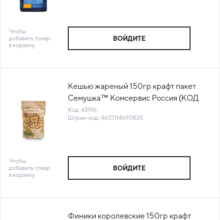
Чтобы
добавить товар
ВОЙДИТЕ
в корзину
Кешью жареный 150гр крафт пакет
Семушка™ Комсервис Россия (КОД
43196) (+18°С)
Код: 43196
Штрих-код: 4607114690835
Чтобы
добавить товар
ВОЙДИТЕ
в корзину
Финики королевские 150гр крафт