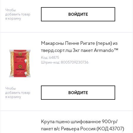
Чтобы
добавить товар
ВОЙДИТЕ
в корзину
Макароны Пенне Ригате (перья) из
тверд.сорт.пш 3кг пакет Armando™
Италия (КОД 64875) (+18°С)
Код: 64875
Штрих-код: 8005709230736
Чтобы
добавить товар
ВОЙДИТЕ
в корзину
Крупа пшено шлифованное 900гр/
пакет в/с Ривьера Россия (КОД 43707)