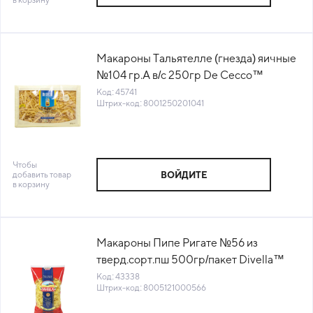
Макароны Тальятелле (гнезда) яичные
№104 гр.А в/с 250гр De Cecco™
Италия (0UN2104) (КОД 45741) (+18°С)
Код: 45741
Штрих-код: 8001250201041
Чтобы
добавить товар
ВОЙДИТЕ
в корзину
Макароны Пипе Ригате №56 из
тверд.сорт.пш 500гр/пакет Divella™
Италия (КОД 43338) (+18°С)
Код: 43338
Штрих-код: 8005121000566