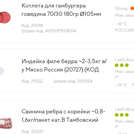
Котлета для гамбургера
38
кор
говядина 70/30 180гр Ø105мм
Мин. зака
10,800кг/кор Primebeef (66067)
- 18 °С
Код: 21098
(КОД 21098)(-18°С)
РОССИЯ
Штрих-код: 4670197508014
1 645.44
к
Индейка филе бедра ~2-3,5кг в/
у Мяско Россия (20727) (КОД
Мин. зака
кг
71022) (-18°С)
Код: 71022
Штрих-код: 2151154
- 18 °С
1 849.48
к
Свинина ребра с корейки ~0,8-
1,6кг/пакет кат.В Тамбовский
Мин. зака
кг
бекон Россия (КОД 50227)
Код: 50227