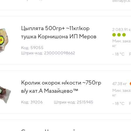
Беларусь
Цыплята 500гр+ ~11кг/кор
2 083.91
к
тушка Корнишона ИП Меров
Мин. зака
Россия (КОР) (КОД 59055)
кг
Код: 59055
(-18°С)
Штрих-код: 230000098662
- 18 °С
Кролик окорок н/кости ~750гр
47.38
кг
в/у кат.А Мазайцево™
Мин. зака
кг
Липецкий кролик (КОД 39206)
Код: 39206
Штрих-код: 2515945
- 18 °С
(-18°С)