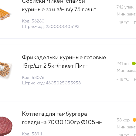
Сосиски Чикен-спайси
742
упак.
куриные зам в/м в/у 75 гр/шт
Мин. зака
750гр/уп Ремит (80050) (КОД
Код: 56260
- 18 °С
56260) (-18°С)
Штрих-код: 2300000105193
Фрикадельки куриные готовые
241
шт
15гр/шт 2,5кг/пакет Пит-
Мин. зака
Продукт (1031110694) (КОД
Код: 58076
- 18 °С
58076) (-18°С)
Штрих-код: 4605025055958
Котлета для гамбургера
58
кор
говядина 70/30 130гр Ø105мм
Мин. зака
13,65кг/кор со специями
Код: 58911
- 18 °С