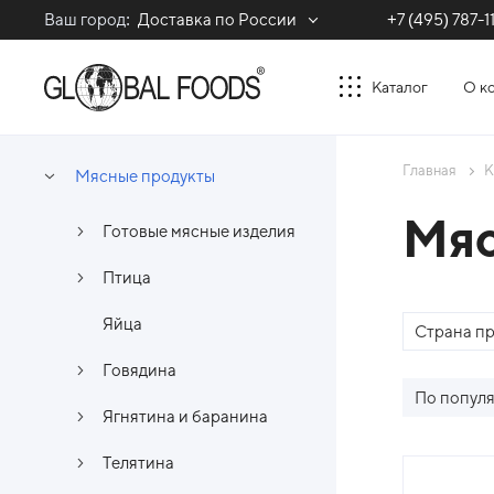
Ваш город:
Доставка по России
+7 (495) 787-1
Каталог
О к
Главная
К
Мясные продукты
Мяс
Готовые мясные изделия
Птица
Яйца
Страна п
Говядина
По попул
Ягнятина и баранина
Телятина
Спи