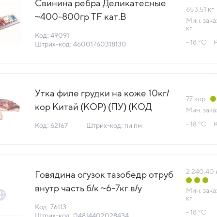
Свинина ребра Деликатесные
653.51
кг
~400-800гр TF кат.В
Мин. зака
кг
Мираторг™ Россия (ПУ) (КОД
Код: 49091
- 18 °С
49091) (-18°С)
Штрих-код: 46001760318130
Утка филе грудки на коже 10кг/
77
кор
кор Китай (КОР) (ПУ) (КОД
Мин. зака
62167) (-18°С)
- 18 °С
Код: 62167
Штрих-код: пи пм
2 240.40
Говядина огузок тазобедр отруб
внутр часть б/к ~6-7кг в/у
Мин. зака
кг
Вахавяк+ Беларусь (КОД 76113)
Код: 76113
- 18 °С
(-18°С)
Штрих-код: 04814402028434