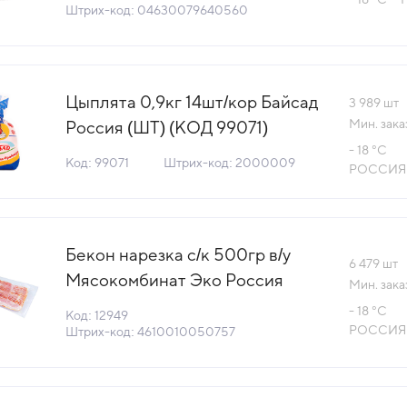
Primebeef (66077)(КОД 58911)
Штрих-код: 04630079640560
(-18°С)
Цыплята 0,9кг 14шт/кор Байсад
3 989
шт
Мин. зака
Россия (ШТ) (КОД 99071)
(-18°С)
- 18 °С
Код: 99071
Штрих-код: 2000009
РОССИЯ
Бекон нарезка с/к 500гр в/у
6 479
шт
Мясокомбинат Эко Россия
Мин. зака
(925) (КОД 12949) (-18°С)
- 18 °С
Код: 12949
РОССИЯ
Штрих-код: 4610010050757