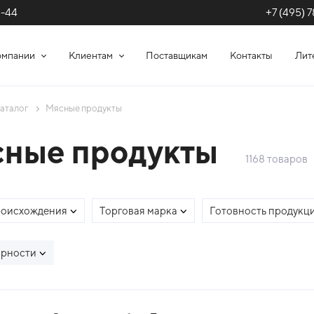
+7 (495) 7
1-44
омпании
Клиентам
Поставщикам
Контакты
Лит
аталог
Мясные продукты
ные продукты
1168 товаров
роисхождения
Торговая марка
Готовность продукц
ярности
сок товаров каталог