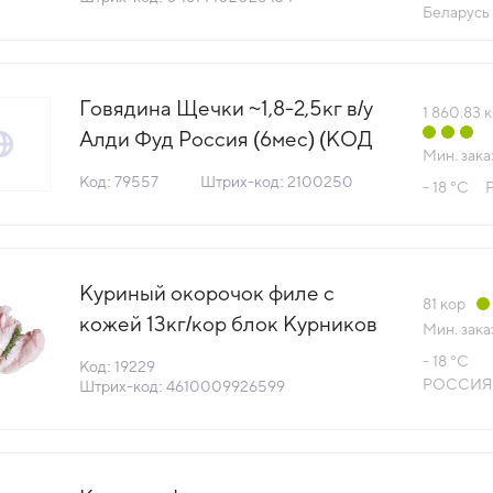
Беларусь
Говядина Щечки ~1,8-2,5кг в/у
1 860.83
к
Алди Фуд Россия (6мес) (КОД
Мин. зака
79557) (-18°С)
Код: 79557
Штрих-код: 2100250
- 18 °С
Куриный окорочок филе с
81
кор
кожей 13кг/кор блок Курников
Мин. зака
Россия (КОР) (КОД 19229)
- 18 °С
Код: 19229
(-18°С)
РОССИЯ
Штрих-код: 4610009926599