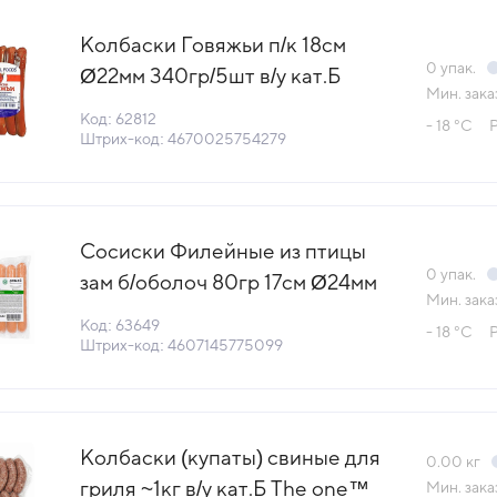
Колбаски Говяжьи п/к 18см
0
упак.
Ø22мм 340гр/5шт в/у кат.Б
Мин. зака
Столичный МПЗ (КОД 62812)
Код: 62812
- 18 °С
(-18°С)
Штрих-код: 4670025754279
Сосиски Филейные из птицы
0
упак.
зам б/оболоч 80гр 17см Ø24мм
Мин. зака
800гр в/у Халяль Рамай
Код: 63649
- 18 °С
Обнинский МПК (КОД 63649)
Штрих-код: 4607145775099
(-18°С)
Колбаски (купаты) свиные для
0.00
кг
гриля ~1кг в/у кат.Б The one™
Мин. зака