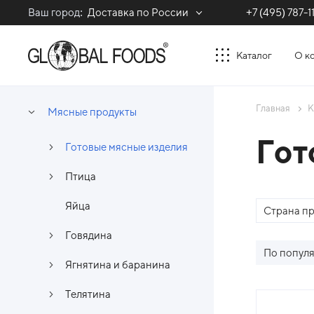
Ваш город:
Доставка по России
+7 (495) 787-1
Каталог
О к
Главная
К
Мясные продукты
Гот
Готовые мясные изделия
Птица
Яйца
Страна п
Говядина
По попул
Ягнятина и баранина
Телятина
Спи