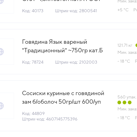
Мин. зака
Останкино™ ОМПК Россия
+5 °С
Р
Код: 40173
Штрих-код: 2800541
(7536) (КОД 40173) (0°С)
Говядина Язык вареный
121.71
кг
"Традиционный" ~750гр кат.Б
Мин. зака
The one™ Россия (КОД 78724)
- 18 °С
Код: 78724
Штрих-код: 2102003
(-18°С)
Сосиски куриные с говядиной
560
упак.
зам б/оболоч 50гр/шт 600/уп
Мин. зака
Рамай Халяль Обнинский МПК
Код: 44809
- 18 °С
(КОД 44809)(-18°С)
Штрих-код: 4607145775396