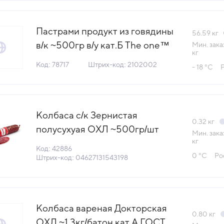
(0°С)
Пастрами продукт из говядины
56.59
кг
в/к ~500гр в/у кат.Б The one™
Мин. зака
кг
Россия (КОД 78717) (-18°С)
Код: 78717
Штрих-код: 2102002
- 18 °С
Колбаса с/к Зернистая
0.32
кг
полусухуая ОХЛ ~500гр/шт
Мин. зака
кг
ГОСТ Петровский и К Россия
Код: 42886
0 °С
Ро
(КОД 42886) (0°С)
Штрих-код: 04627131543198
Колбаса вареная Докторская
0.80
кг
ОХЛ ~1,3кг/батон кат.А ГОСТ