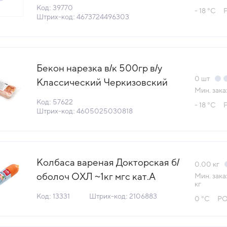
(НДС10%) Qummy™ Россия
Код: 39770
- 18 °С
(КОД 39770) (-18°С)
Штрих-код: 4673724496303
Бекон нарезка в/к 500гр в/у
0
шт
Классический Черкизовский
Мин. зака
МПЗ Россия (КОД 57622)
Код: 57622
- 18 °С
(-18°С)
Штрих-код: 4605025030818
Колбаса вареная Докторская б/
0.00
кг
оболоч ОХЛ ~1кг мгс кат.А
Мин. зака
кг
ГОСТ Мясницкий Ряд (КОД
Код: 13331
Штрих-код: 2106883
0 °С
Р
13331) (0°С)