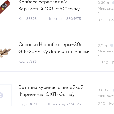
Колбаса сервелат в/к
0.30
кг
Зернистый ОХЛ ~700гр в/у
Мин. зака
кг
кат.В Ближние горки™ Россия
Код: 38898
Штрих-код: 3604975
0 °С
Ро
(4975) (КОД 38898) (0°С)
Сосиски Нюрнбергеры~30г
0.11
кг
Ø18-20мм в/у Деликатес Россия
Мин. зака
кг
(148) (КОД 57298) (-18°С)
Код: 57298
- 18 °С
Ветчина куриная с индейкой
0.00
кг
Фирменная ОХЛ ~3кг в/у
Мин. зака
мясн.продукт кат.Б Папа
0 °С
Ро
Код: 80041
Штрих-код: 2450847
может™ ОМПК (КОД 80041)