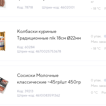
кг
Россия (КОД 78718) (-18°С)
Код: 78718
Штрих-код: 4602001
- 18 °С
Колбаски куриные
0
упак.
Традиционные п/к 18см Ø22мм
Мин. зака
340гр/5шт в/у 1й сорт
Код: 60284
- 18 °С
Столичный МПЗ (КОД 60284)
Штрих-код: 4670025753678
(-18°С)
Сосиски Молочные
0
упак.
классические ~45гр/шт 450гр
Мин. зака
мгс Ближние горки™ ГОСТ
Код: 39213
0 °С
Ро
кат.Б Дмитрогорский МПЗ(КОД
Штрих-код: 4610083591362
39213) (0°С)