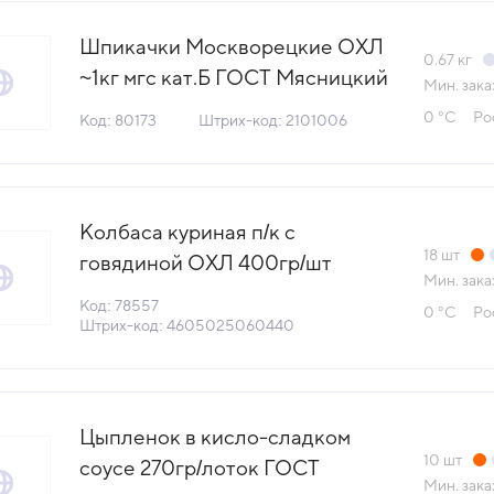
Шпикачки Москворецкие ОХЛ
0.67
кг
~1кг мгс кат.Б ГОСТ Мясницкий
Мин. зака
ряд Россия (КОД 80173) (0°С)
0 °С
Ро
Код: 80173
Штрих-код: 2101006
Колбаса куриная п/к с
18
шт
говядиной ОХЛ 400гр/шт
Мин. зака
Латифа™ Халяль ЧМПЗ (КОД
Код: 78557
0 °С
Ро
78557) (0°С)
Штрих-код: 4605025060440
Цыпленок в кисло-сладком
10
шт
соусе 270гр/лоток ГОСТ
Мин. зака