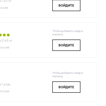
з
1.20
кг
ВОЙДИТЕ
оссия
Чтобы добавить товар в
корзину
з
0.65
кг
ВОЙДИТЕ
Россия
Чтобы добавить товар в
корзину
з
1
упак.
ВОЙДИТЕ
Россия